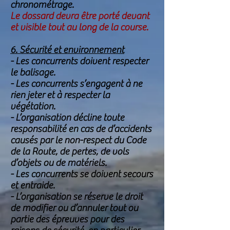
chronométrage.
Le dossard devra être porté devant
et visible tout au long de la course.
6. Sécurité et environnement
- Les concurrents doivent respecter
le balisage.
- Les concurrents s’engagent à ne
rien jeter et à respecter la
végétation.
- L’organisation décline toute
responsabilité en cas de d’accidents
causés par le non-respect du Code
de la Route, de pertes, de vols
d’objets ou de matériels.
- Les concurrents se doivent secours
et entraide.
- L’organisation se réserve le droit
de modifier ou d’annuler tout ou
partie des épreuves pour des