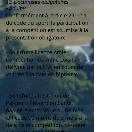
10. Documents obligatoires
-
Adultes
Conformément à l’article 231-2-1
du code du sport, la participation
à la compétition est soumise à la
présentation obligatoire :
- Soit d’une licence Athlé
Compétition ou Athlé Loisirs
délivrée par la FFA, en cours de
validité à la date de l’épreuve
- Soit d’une attestation de
Parcours Prévention Santé,
papier, électronique ou de type
QR code de moins de 3 mois à la
date de la compétition, obtenue