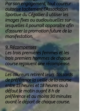
Par son engagement, tout coureur
autorise tacitement l’Association
Sportive du Cézallier à utiliser les
images fixes ou audiovisuelles sur
lesquelles il pourrait apparaitre afin
d’assurer la promotion future de la
manifestation.
9. Récompenses
Les trois premières femmes et les
trois premiers hommes de chaque
course reçoivent une récompense.
Les coureurs retirent leurs dossards
de préférence la veille de la course
entre 15 heures et 18 heures ou à
défaut le matin avant 8 h de
préférence et au moins 30 minutes
avant le départ de chaque course.