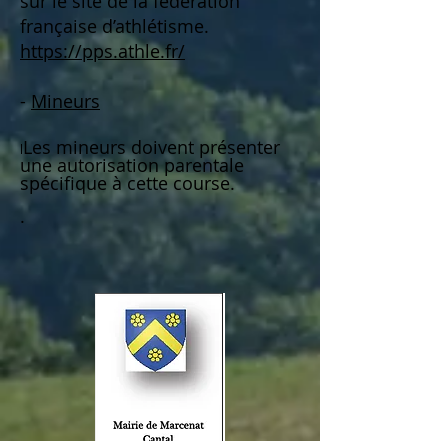
sur le site de la fédération
française d’athlétisme.
https://pps.athle.fr/
-
Mineurs
Les mineurs doivent présenter
l
une autorisation parentale
spécifique à cette course.
.