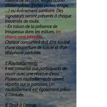
raisons de sécurité, en particulier
d’intempéries (fortes pluies, orage,
…) ou évènement sanitaire. Des
signaleurs seront présents à chaque
traversée de route.
- En raison de la présence de
troupeaux dans les estives,
les
chiens sont interdits.
Chaque concurrent doit être équipé
d’une couverture de survie et d’un
téléphone portable.
7. Ravitaillements
Il est conseillé aux participants de
courir avec une réserve d’eau.
Plusieurs ravitaillements seront
répartis sur le parcours. Un
ravitaillement est également prévu
à l’arrivée.
8. Droit à l’image